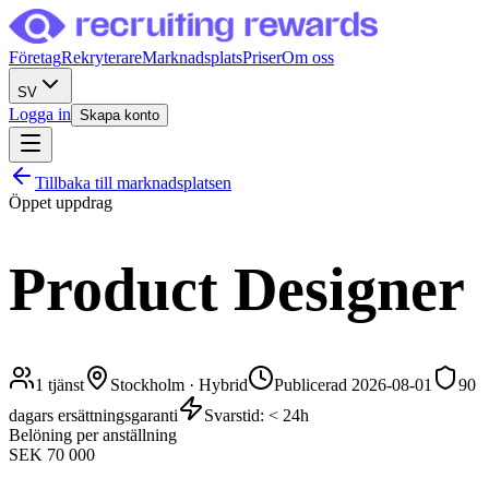
Företag
Rekryterare
Marknadsplats
Priser
Om oss
SV
Logga in
Skapa konto
Tillbaka till marknadsplatsen
Öppet uppdrag
Product Designer
1
tjänst
Stockholm
·
Hybrid
Publicerad 2026-08-01
90
dagars ersättningsgaranti
Svarstid: < 24h
Belöning per anställning
SEK 70 000