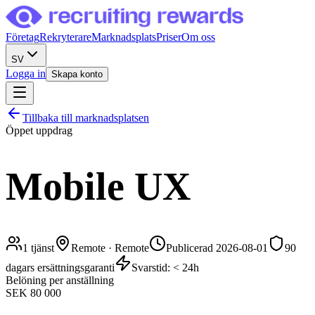
Företag
Rekryterare
Marknadsplats
Priser
Om oss
SV
Logga in
Skapa konto
Tillbaka till marknadsplatsen
Öppet uppdrag
Mobile UX
1
tjänst
Remote
·
Remote
Publicerad 2026-08-01
90
dagars ersättningsgaranti
Svarstid: < 24h
Belöning per anställning
SEK 80 000