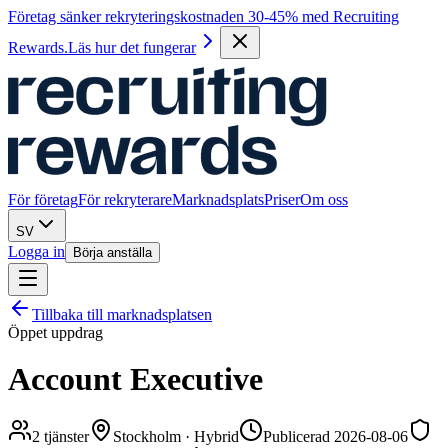
Företag sänker rekryteringskostnaden 30-45% med Recruiting
Rewards.
Läs hur det fungerar
För företag
För rekryterare
Marknadsplats
Priser
Om oss
SV
Logga in
Börja anställa
Tillbaka till marknadsplatsen
Öppet uppdrag
Account Executive
2
tjänster
Stockholm
·
Hybrid
Publicerad 2026-08-06